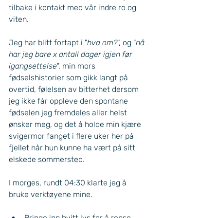
tilbake i kontakt med vår indre ro og 
viten. 
Jeg har blitt fortapt i "
hva om?
", og "
nå 
har jeg bare x antall dager igjen før 
igangsettelse
", min mors 
fødselshistorier som gikk langt på 
overtid, følelsen av bitterhet dersom 
jeg ikke får oppleve den spontane 
fødselen jeg fremdeles aller helst 
ønsker meg, og det å holde min kjære 
svigermor fanget i flere uker her på 
fjellet når hun kunne ha vært på sitt 
elskede sommersted. 
I morges, rundt 04:30 klarte jeg å 
bruke verktøyene mine. 
Bringe inn hvitt lys for å rense 