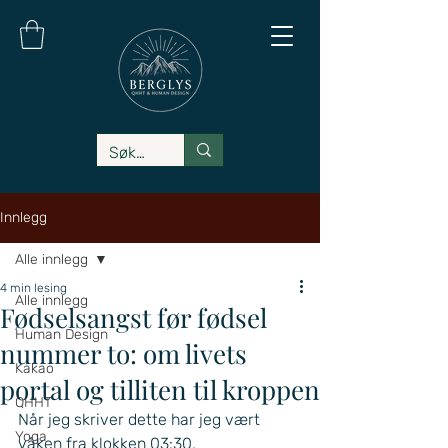
Innlegg
Alle innlegg
4 min lesing
Alle innlegg
Fødselsangst før fødsel
Human Design
nummer to: om livets
Kakao
portal og tilliten til kroppen
QHHT
Når jeg skriver dette har jeg vært 
Yoga
våken fra klokken 03:30.