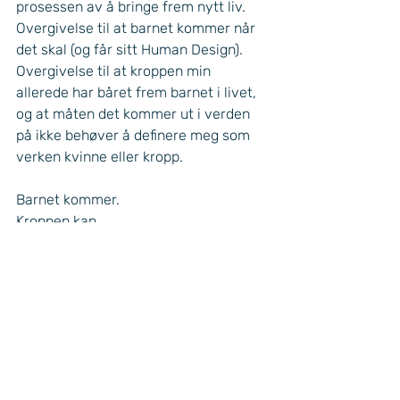
prosessen av å bringe frem nytt liv. 
Overgivelse til at barnet kommer når 
det skal (og får sitt Human Design). 
Overgivelse til at kroppen min 
allerede har båret frem barnet i livet, 
og at måten det kommer ut i verden 
på ikke behøver å definere meg som 
verken kvinne eller kropp. 
Barnet kommer. 
Kroppen kan. 
graviditet
hypnobirthing
fødselsangst
keisersnitt
trivselskontroll
uke 41
igangsetting
stjernebarn
kvinne
kropp
tilgivelse
overgivelse
Livet