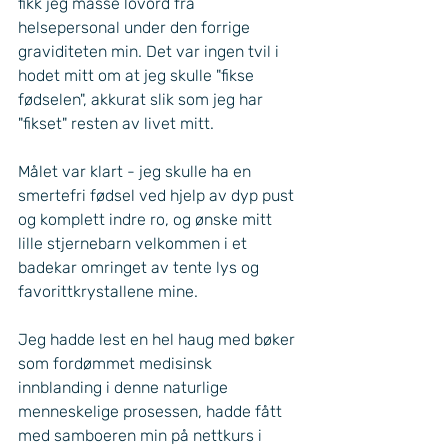
fikk jeg masse lovord fra 
helsepersonal under den forrige 
graviditeten min. Det var ingen tvil i 
hodet mitt om at jeg skulle "fikse 
fødselen", akkurat slik som jeg har 
"fikset" resten av livet mitt. 
Målet var klart - jeg skulle ha en 
smertefri fødsel ved hjelp av dyp pust 
og komplett indre ro, og ønske mitt 
lille stjernebarn velkommen i et 
badekar omringet av tente lys og 
favorittkrystallene mine. 
Jeg hadde lest en hel haug med bøker 
som fordømmet medisinsk 
innblanding i denne naturlige 
menneskelige prosessen, hadde fått 
med samboeren min på nettkurs i 