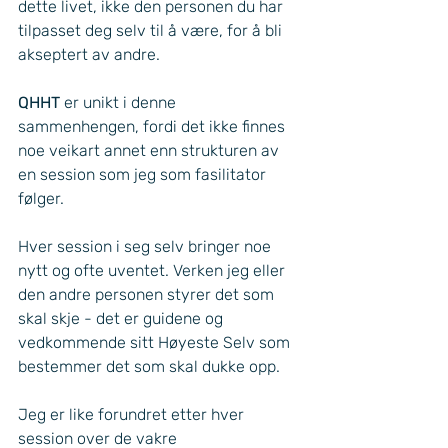
dette livet, ikke den personen du har 
tilpasset deg selv til å være, for å bli 
akseptert av andre.
QHHT
 er unikt i denne 
sammenhengen, fordi det ikke finnes 
noe veikart annet enn strukturen av 
en session som jeg som fasilitator 
følger. 
Hver session i seg selv bringer noe 
nytt og ofte uventet. Verken jeg eller 
den andre personen styrer det som 
skal skje - det er guidene og 
vedkommende sitt Høyeste Selv som 
bestemmer det som skal dukke opp. 
Jeg er like forundret etter hver 
session over de vakre 