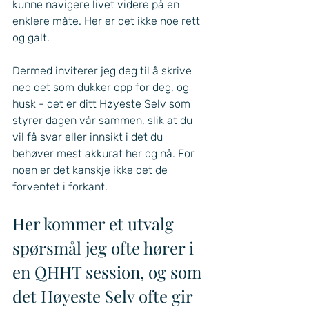
kunne navigere livet videre på en 
enklere måte. Her er det ikke noe rett 
og galt.
Dermed inviterer jeg deg til å skrive 
ned det som dukker opp for deg, og 
husk - det er ditt Høyeste Selv som 
styrer dagen vår sammen, slik at du 
vil få svar eller innsikt i det du 
behøver mest akkurat her og nå. For 
noen er det kanskje ikke det de 
forventet i forkant.  
Her kommer et utvalg 
spørsmål jeg ofte hører i 
en QHHT session, og som 
det Høyeste Selv ofte gir 