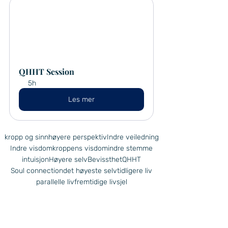
QHHT Session
5h
Les mer
kropp og sinn
høyere perspektiv
Indre veiledning
Indre visdom
kroppens visdom
indre stemme
intuisjon
Høyere selv
Bevissthet
QHHT
Soul connection
det høyeste selv
tidligere liv
parallelle liv
fremtidige liv
sjel
QHHT