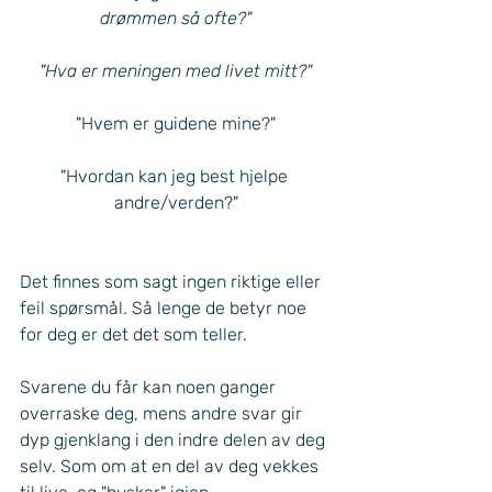
drømmen så ofte?"
"Hva er meningen med livet mitt?"
"Hvem er guidene mine?"
"Hvordan kan jeg best hjelpe 
andre/verden?"
Det finnes som sagt ingen riktige eller 
feil spørsmål. Så lenge de betyr noe 
for deg er det det som teller. 
Svarene du får kan noen ganger 
overraske deg, mens andre svar gir 
dyp gjenklang i den indre delen av deg 
selv. Som om at en del av deg vekkes 