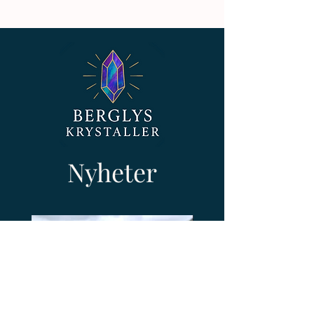
virkedager.
Dette gjelder uavhengig av om
kunden aktivt har benyttet
❌ Unntak fra angrerett
angreretten.
Av hygieniske og energetiske hensyn
gjelder ikke angrerett på:
Ønsker du å benytte angreretten, må
Åpnede og brukte produkter
dette meldes i henhold til gjeldende
Produkter som er laget spesielt for
vilkår.
deg (f.eks. tilpassede smykker eller
personlige krystallpakker)
Ta gjerne kontakt dersom du trenger
mer tid til å hente pakken – jeg
❌ Angrerett gjelder ikke for digitale
hjelper deg gjerne💛
Nyheter
produkter
Ved kjøp av digitale produkter (som
♻️ Gjenbrukt emballasje – med
meditasjoner, nedlastbare filer, kurs
mening
osv.), gjelder ikke angrerett hvis
Hos Berglys tror jeg på sykluser –
leveringen har startet og du har
ikke engangsbruk.
samtykket til det ved kjøpet.
Derfor bruker jeg i størst mulig grad
Dette er i henhold til angrerettloven
gjenbrukte esker, boblekonvolutter
§22 bokstav n.
og pakkemateriale når jeg sender
Når du kjøper et digitalt produkt hos
bestillinger.
Berglys, godkjenner du at leveringen
starter umiddelbart, og at