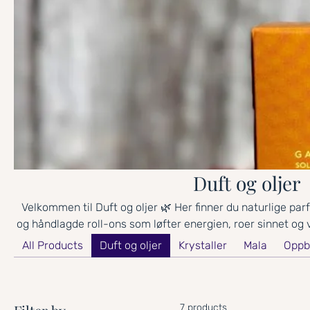
Duft og oljer
Velkommen til Duft og oljer 🌿 Her finner du naturlige pa
og håndlagde roll-ons som løfter energien, roer sinnet og
verktøy for nærvær, selvpleie og healing – en invitasjon t
All Products
Duft og oljer
Krystaller
Mala
Oppbe
gjennom dagen.
7 products