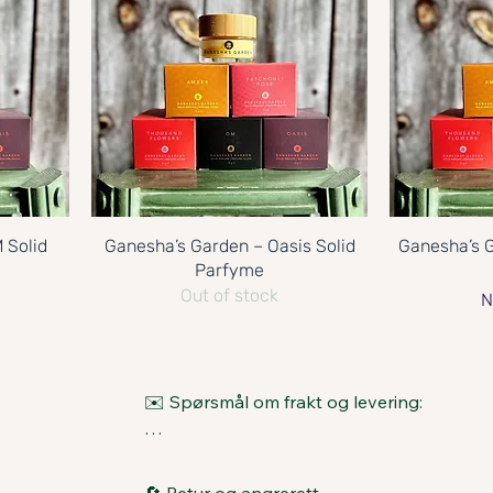
 Solid
Ganesha’s Garden – Oasis Solid
Ganesha’s 
Parfyme
Out of stock
P
N
✉️ Spørsmål om frakt og levering:

📦 Når sendes pakken min?

Alle bestillinger pakkes og sendes med om