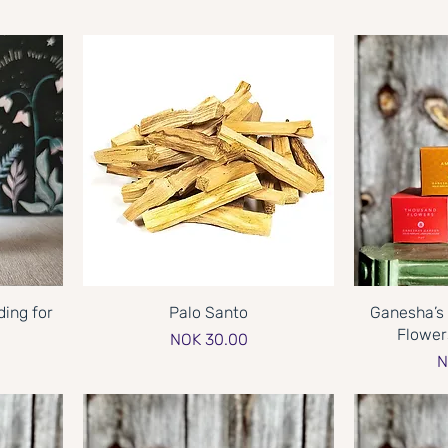
ding for
Palo Santo
Ganesha’s
Flower
Price
NOK 30.00
P
N