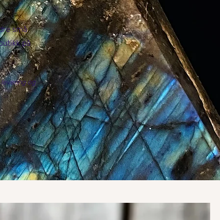
ndre små
 butikk på
 levering og