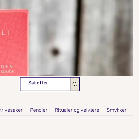
skrivesaker
Pendler
Ritualer og velvære
Smykker
Yo