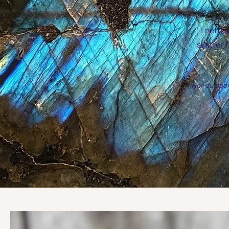
I nettb
skatter f
Har du spør