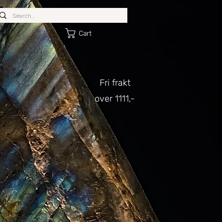
Cart
Fri frakt
over 1111,-