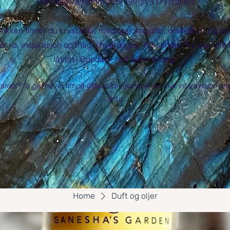
Hjertelig velkommen til Berglys Krystaller!
utikken finner du krystaller, meditasjonsputer, orakelkort og a
or ro, inspirasjon og magi i hverdagen. Alt sendes fra min lille
låven i Oppdal – rett hjem til deg.
smål? Ta gjerne en titt på Ofte stilte spørsmål for mer informasjon om
retur.
Home
Duft og oljer