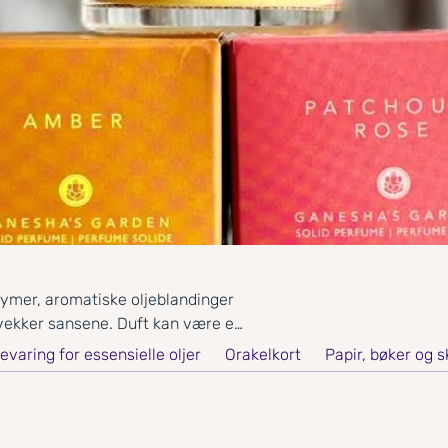
rfymer, aromatiske oljeblandinger
 vekker sansene. Duft kan være et
il å bære naturens energi med deg
varing for essensielle oljer
Orakelkort
Papir, bøker og 