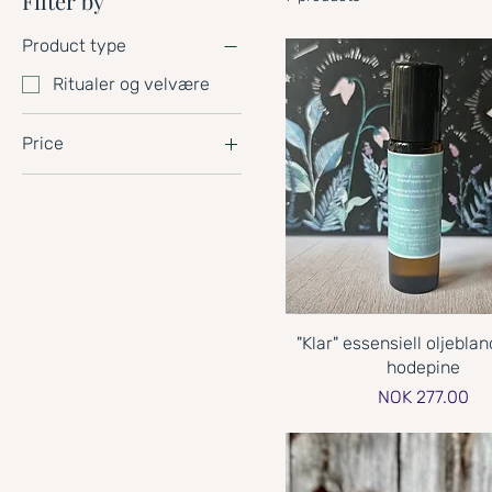
Filter by
Product type
Ritualer og velvære
Price
NOK 30
NOK 277
"Klar" essensiell oljeblan
hodepine
Price
NOK 277.00