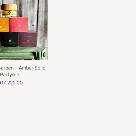
Garden – Amber Solid
Parfyme
rice
OK 222.00
sorg innen 1–3 virkedager.
