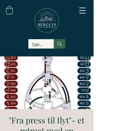
"Fra press til flyt"- et
retreat med en