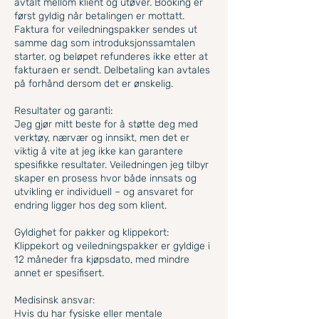
avtalt mellom klient og utøver. Booking er
først gyldig når betalingen er mottatt.
Faktura for veiledningspakker sendes ut
samme dag som introduksjonssamtalen
starter, og beløpet refunderes ikke etter at
fakturaen er sendt. Delbetaling kan avtales
på forhånd dersom det er ønskelig.
Resultater og garanti:
Jeg gjør mitt beste for å støtte deg med
verktøy, nærvær og innsikt, men det er
viktig å vite at jeg ikke kan garantere
spesifikke resultater. Veiledningen jeg tilbyr
skaper en prosess hvor både innsats og
utvikling er individuell – og ansvaret for
endring ligger hos deg som klient.
Gyldighet for pakker og klippekort:
Klippekort og veiledningspakker er gyldige i
12 måneder fra kjøpsdato, med mindre
annet er spesifisert.
Medisinsk ansvar:
Hvis du har fysiske eller mentale