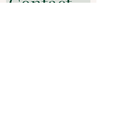
Contact 
me here
First name
*
Email
*
Write your question or inquiry here:
*