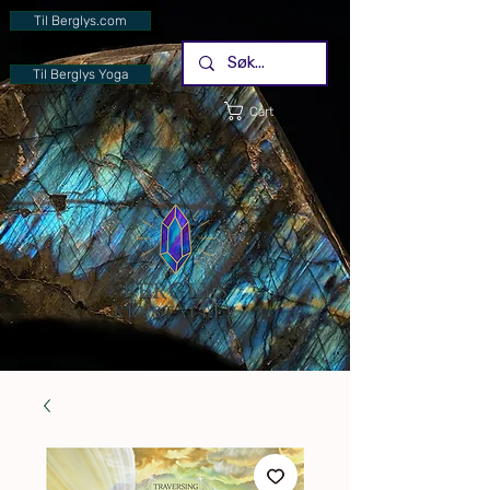
Til Berglys.com
Til Berglys Yoga
Cart