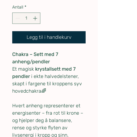
Antall
*
Legg til i handlekurv
Chakra – Sett med 7
anheng/pendler
Et magisk
krystallsett med 7
pendler
i ekte halvedelstener,
skapt i fargene til kroppens syv
hovedchakra🌈
Hvert anheng representerer et
energisenter – fra rot til krone –
og hjelper deg å balansere,
rense og styrke flyten av
livsenergi i kropp og sinn.