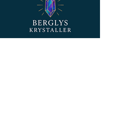
Ønsker du å benytte angreretten, må
Åpnede og brukte produkter
dette meldes i henhold til gjeldende
Produkter som er laget spesielt for
vilkår.
deg (f.eks. tilpassede smykker eller
personlige krystallpakker)
Ta gjerne kontakt dersom du trenger
mer tid til å hente pakken – jeg
❌ Angrerett gjelder ikke for digitale
hjelper deg gjerne💛
Nyheter
produkter
Ved kjøp av digitale produkter (som
♻️ Gjenbrukt emballasje – med
meditasjoner, nedlastbare filer, kurs
mening
osv.), gjelder ikke angrerett hvis
Hos Berglys tror jeg på sykluser –
leveringen har startet og du har
ikke engangsbruk.
samtykket til det ved kjøpet.
Derfor bruker jeg i størst mulig grad
Dette er i henhold til angrerettloven
gjenbrukte esker, boblekonvolutter
§22 bokstav n.
og pakkemateriale når jeg sender
Når du kjøper et digitalt produkt hos
bestillinger.
Berglys, godkjenner du at leveringen
starter umiddelbart, og at
Kanskje kommer pakken din i en eske
angreretten dermed bortfaller.
fra en annen nettbutikk – men inni
ligger det nærvær, respekt og
💌 Bytte?
skjønnhet. På denne måten sparer vi
Ønsker du å bytte et produkt i stedet