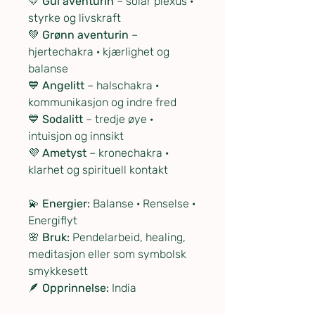
💛
Gul aventurin
– solar plexus ·
styrke og livskraft
💚
Grønn aventurin
–
hjertechakra · kjærlighet og
balanse
💙
Angelitt
– halschakra ·
kommunikasjon og indre fred
💙
Sodalitt
– tredje øye ·
intuisjon og innsikt
💜
Ametyst
– kronechakra ·
klarhet og spirituell kontakt
💫
Energier:
Balanse · Renselse ·
Energiflyt
🌸
Bruk:
Pendelarbeid, healing,
meditasjon eller som symbolsk
smykkesett
🪶
Opprinnelse:
India