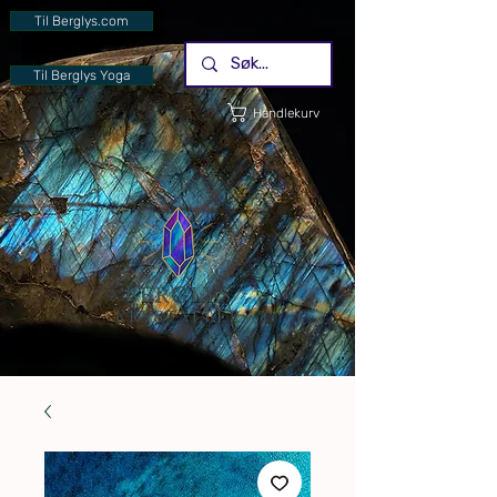
Til Berglys.com
Til Berglys Yoga
Handlekurv