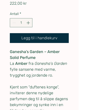
Pris
222,00 kr
Antall
*
Legg til i handlekurv
Ganesha’s Garden – Amber
Solid Perfume
La
Amber
fra
Ganesha’s Garden
fylle sansene med varme,
trygghet og jordende ro.
Kjent som “duftenes konge”,
inviterer denne nydelige
parfymen deg til å slippe dagens
bekymringer og synke inn i en