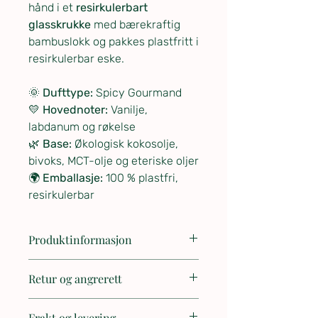
hånd i et
resirkulerbart
glasskrukke
med bærekraftig
bambuslokk og pakkes plastfritt i
resirkulerbar eske.
🌞
Dufttype:
Spicy Gourmand
💛
Hovednoter:
Vanilje,
labdanum og røkelse
🌿
Base:
Økologisk kokosolje,
bivoks, MCT-olje og eteriske oljer
🌍
Emballasje:
100 % plastfri,
resirkulerbar
Produktinformasjon
Produktdetaljer
Retur og angrerett
Vekt:
80 g
Opprinnelse:
Laget i Canada
🔄 Retur og angrerett
Språk på produkt:
Engelsk
Frakt og levering