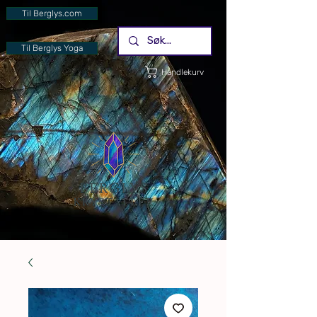
Til Berglys.com
Til Berglys Yoga
Handlekurv