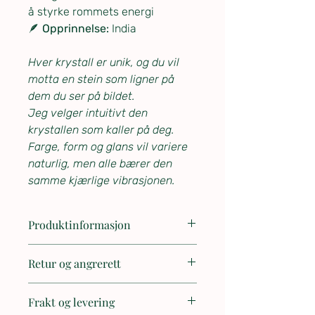
å styrke rommets energi
🪶
Opprinnelse:
India
Hver krystall er unik, og du vil
motta en stein som ligner på
dem du ser på bildet.
Jeg velger intuitivt den
krystallen som kaller på deg.
Farge, form og glans vil variere
naturlig, men alle bærer den
samme kjærlige vibrasjonen.
Produktinformasjon
Produktdetaljer
Retur og angrerett
Materiale:
Ekte labradoritt
Form:
Obelisk / lyssøyle
🔄 Retur og angrerett
Størrelse:
ca. 7,5–10 cm
Frakt og levering
Vekt:
ca. 55–70 g