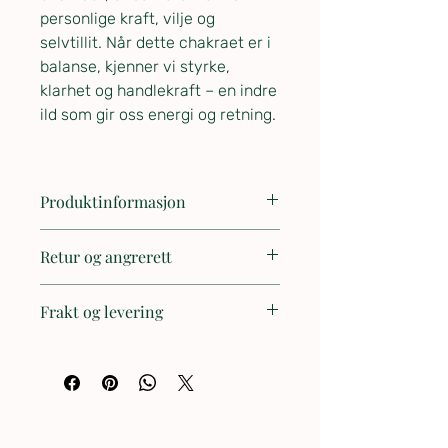
personlige kraft, vilje og
selvtillit. Når dette chakraet er i
balanse, kjenner vi styrke,
klarhet og handlekraft – en indre
ild som gir oss energi og retning.
Produktinformasjon
Materiale
Retur og angrerett
Bomull
Størrelse
🔄 Retur og angrerett
33 x 13 cm
Frakt og levering
Total vekt
Trygg handel med omtanke -
2390 g
✉️ Spørsmål om frakt og levering:
Hos Berglys ønsker jeg at du skal
Opprinnelsesland
være fornøyd med det du mottar –
Nepal
📦 Når sendes pakken min?
og handler i tråd med norsk lov om
Vaskeanvisning
Alle bestillinger pakkes og sendes
angrerett.
Vi anbefaler håndvask av trekket i
med omsorg innen 1–3 virkedager.