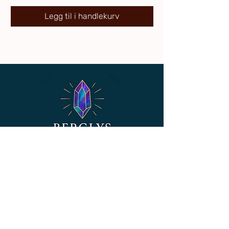
Når jeg har mottatt og kontrollert
Ved uavhentede pakker vil ordren bli
returen, vil kjøpesummen (inkl.
Legg til i handlekurv
kansellert, og jeg forbeholder meg
eventuell standard fraktkostnad ved
retten til å belaste kunden for
kjøp) bli refundert innen 5–10
kostnader knyttet til frakt og retur.
virkedager.
Dette gjelder uavhengig av om
kunden aktivt har benyttet
❌ Unntak fra angrerett
angreretten.
Av hygieniske og energetiske hensyn
gjelder ikke angrerett på:
Ønsker du å benytte angreretten, må
Åpnede og brukte produkter
dette meldes i henhold til gjeldende
Produkter som er laget spesielt for
vilkår.
deg (f.eks. tilpassede smykker eller
personlige krystallpakker)
Ta gjerne kontakt dersom du trenger
mer tid til å hente pakken – jeg
❌ Angrerett gjelder ikke for digitale
hjelper deg gjerne💛
Nyheter
produkter
Ved kjøp av digitale produkter (som
♻️ Gjenbrukt emballasje – med
meditasjoner, nedlastbare filer, kurs
mening
osv.), gjelder ikke angrerett hvis
Hos Berglys tror jeg på sykluser –
leveringen har startet og du har
ikke engangsbruk.
samtykket til det ved kjøpet.
Derfor bruker jeg i størst mulig grad