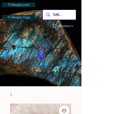
Til Berglys.com
Til Berglys Yoga
Handlekurv