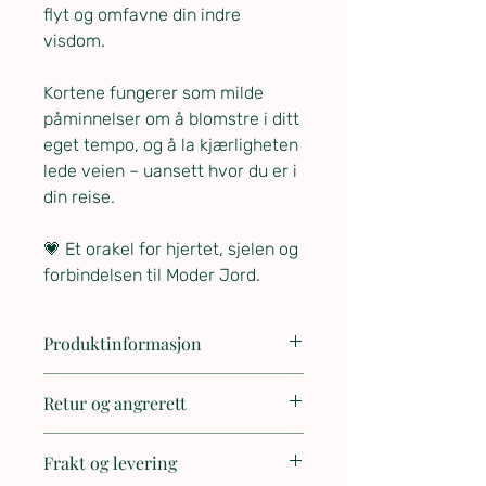
flyt og omfavne din indre
visdom.
Kortene fungerer som milde
påminnelser om å blomstre i ditt
eget tempo, og å la kjærligheten
lede veien – uansett hvor du er i
din reise.
💗 Et orakel for hjertet, sjelen og
forbindelsen til Moder Jord.
Produktinformasjon
Produktdetaljer
Retur og angrerett
Forfatter:
Rebecca Campbell
Illustratør:
Katie-Louise
🔄 Retur og angrerett
Antall kort:
44 illustrerte orakelkort
Frakt og levering
Trygg handel med omtanke
+ guidebok