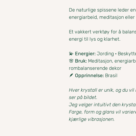
De naturlige spissene leder en
energiarbeid, meditasjon eller 
Et vakkert verktøy for å balan
energi til lys og klarhet.
💫
Energier:
Jording · Beskytte
🌸
Bruk:
Meditasjon, energiarbe
rombalanserende dekor
🪶
Opprinnelse:
Brasil
Hver krystall er unik, og du v
ser på bildet.
Jeg velger intuitivt den krysta
Farge, form og glans vil vari
kjærlige vibrasjonen.