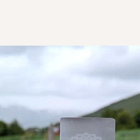
angreretten dermed b
Kanskje kommer pakk
nettbutikk – men inn
💌 Bytte?
skjønnhet. På denne
Ønsker du å bytte et
transport, og du får 
meg en e-post, så s
jorden💛
vil alltid gjøre mitt 
🌿 Miljø og bevisst f
📦 Uavhentede pakk
Berglys er et lite mik
Pakker som ikke hente
Jeg tror på at hver li
til meg.
vi handler, pakker og
omtanke og personlig
Ved uavhentede pakker
visjon for både netth
forbeholder meg rett
kostnader knyttet til 
📬 Spørsmål?
uavhengig av om kun
Send meg gjerne en
angreretten.
har spørsmål angåend
spesialønsker.
Ønsker du å benytte 
henhold til gjeldende 
Ta gjerne kontakt de
pakken.