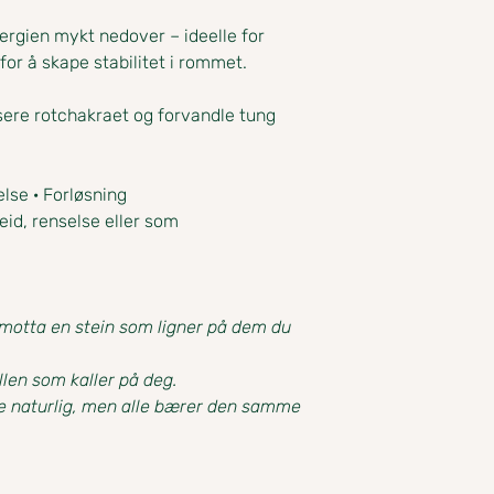
📦 Uavhentede pakk
den – ubrukt og godt
Pakker som ikke hente
ergien mykt nedover – ideelle for
til meg.
Når jeg har mottatt og
for å skape stabilitet i rommet.
kjøpesummen (inkl. e
Ved uavhentede pakker
ved kjøp) bli refunde
sere rotchakraet og forvandle tung
forbeholder meg rett
kostnader knyttet til 
❌ Unntak fra angrere
uavhengig av om kun
Av hygieniske og ene
angreretten.
lse · Forløsning
angrerett på:
Åpnede og brukte pr
id, renselse eller som
Ønsker du å benytte 
Produkter som er lage
henhold til gjeldende 
tilpassede smykker el
Ta gjerne kontakt de
❌ Angrerett gjelder i
pakken – jeg hjelper
il motta en stein som ligner på dem du
Ved kjøp av digitale
nedlastbare filer, kur
♻️ Gjenbrukt emball
llen som kaller på deg.
leveringen har starte
Hos Berglys tror jeg
kjøpet.
ere naturlig, men alle bærer den samme
Derfor bruker jeg i s
Dette er i henhold ti
boblekonvolutter og 
Når du kjøper et digi
bestillinger.
godkjenner du at lev