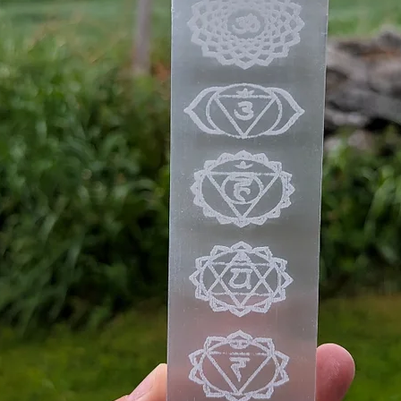
📬 Spørsmål?
Ta gjerne kontakt m
du lurer på noe! Jeg