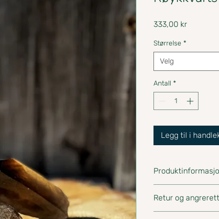
Pris
333,00 kr
Størrelse
*
Velg
Antall
*
Legg til i handle
Produktinformasj
Produktdetaljer
Retur og angreret
Materiale:
Ekte røy
Form:
Naturlig spi
🔄 Retur og angreret