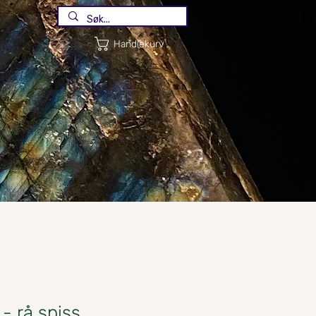
Handlekurv
- rå spiss