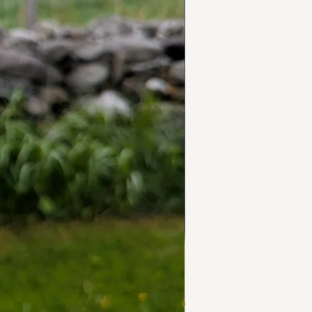
ed meg på hey@berglys.com hvis
 svarer med glede.