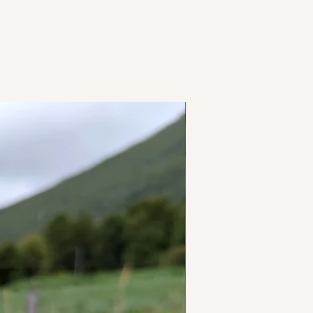
ortfaller.
en din i en eske fra en annen
i ligger det nærvær, respekt og
 måten sparer vi både trær og
 produkt i stedet for å angre? Send
være med på en liten handling for
er vi på muligheten sammen. Jeg
beste for å finne en god løsning.
orbruk
er
rostudio med stort hjerte.
s innen hentefrist blir returnert
lle handling teller – også i hvordan
 sender. Å velge bærekraft,
 tilnærming er en del av min
 vil ordren bli kansellert, og jeg
andel og livet selv.
en til å belaste kunden for
frakt og retur. Dette gjelder
den aktivt har benyttet
 e-post på hey@berglys.com om du
e frakt, emballasje, sporing eller
angreretten, må dette meldes i
vilkår.
rsom du trenger mer tid til å hente