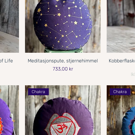
f Life
Meditasjonspute, stjernehimmel
Kobberflask
Pris
733,00 kr
Ik
Chakra
Chakra