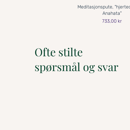
Meditasjonspute, "hjerte
Anahata"
Pris
733,00 kr
Ofte stilte
spørsmål og svar