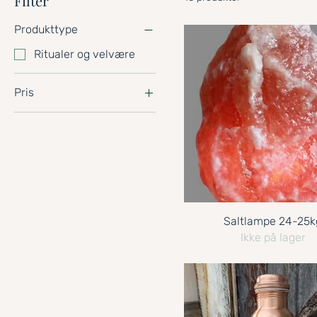
Filter
Produkttype
Ritualer og velvære
Pris
355 kr
1 888 kr
Saltlampe 24-25k
Ikke på lager