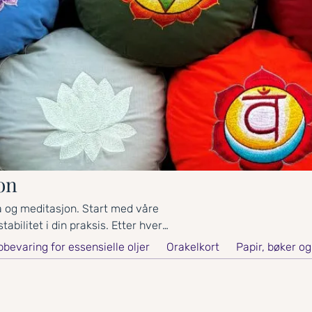
on
a og meditasjon. Start med våre
abilitet i din praksis. Etter hvert
er og tilbehør – alt skapt for å
bevaring for essensielle oljer
Orakelkort
Papir, bøker og
indre stillhet.