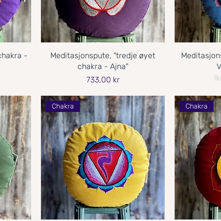
chakra -
Meditasjonspute, "tredje øyet
Meditasjon
chakra - Ajna"
V
Ik
Pris
733,00 kr
Chakra
Chakra