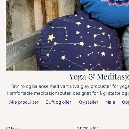
Yoga & Meditasj
Finn ro og balanse med vårt utvalg av produkter for yog
komfortable meditasjonsputer, designet for å gi støtte og st
kan du også finne andre yogaprodukter som bolstere, matt
Alle produkter
Duft og oljer
Krystaller
Mala
Opp
styrke både kropp og sinn på reisen mot 
16 produkter