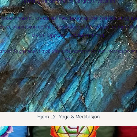
Hjertelig velkommen til Berglys Krystaller!
utikken finner du krystaller, meditasjonsputer, orakelkort og a
or ro, inspirasjon og magi i hverdagen. Alt sendes fra min lille
låven i Oppdal – rett hjem til deg.
smål? Ta gjerne en titt på Ofte stilte spørsmål for mer informasjon om
retur.
Hjem
Yoga & Meditasjon