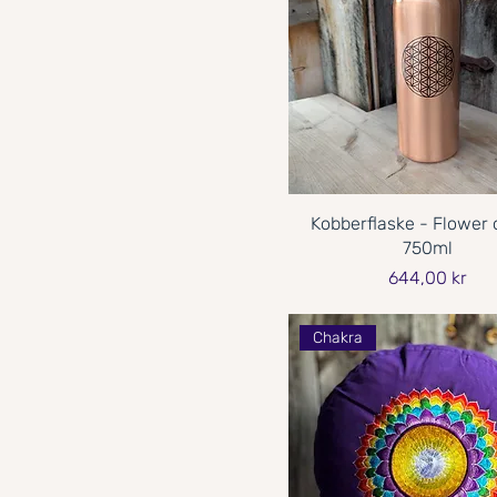
Kobberflaske - Flower o
750ml
Pris
644,00 kr
Chakra