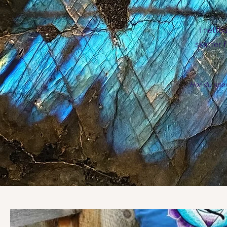
I nettb
skatter f
Har du spør