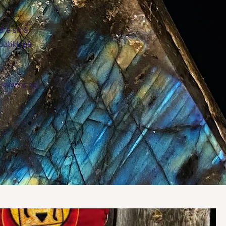
ndre små
 butikk på
 levering og