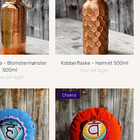
e - Blomstermønster
Kobberflaske - Hamret 500ml
500ml
Ikke på lager
ke på lager
Chakra