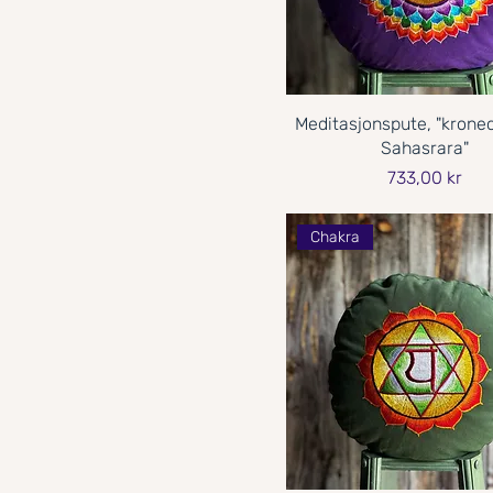
Meditasjonspute, "krone
Sahasrara"
Pris
733,00 kr
Chakra