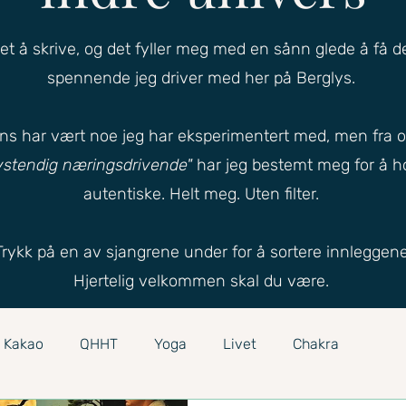
sket å skrive, og det fyller meg med en sånn glede å få d
spennende jeg driver med her på Berglys.
gens har vært noe jeg har eksperimentert med, men fra 
vstendig næringsdrivende"
har jeg bestemt meg for å h
autentiske. Helt meg. Uten filter.
Trykk på en av sjangrene under for å sortere innleggene
Hjertelig velkommen skal du være.
Kakao
QHHT
Yoga
Livet
Chakra