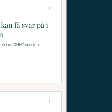
an få svar på i
n
 på i en QHHT session