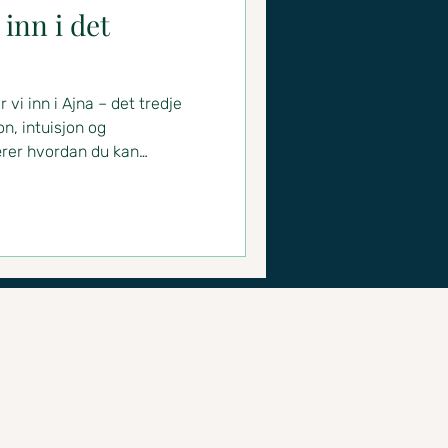
 inn i det
 vi inn i Ajna – det tredje
on, intuisjon og
ærer hvordan du kan
te energisenteret, og får en
er deg å våkne fra Maya –
ette er for deg som kjenner
 blikk, og styrke din indre