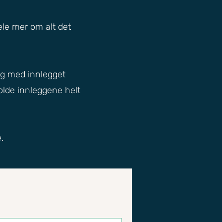
ele mer om alt det
og med innlegget
olde innleggene helt
.