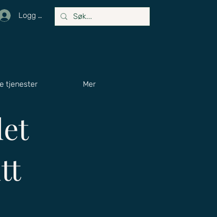
Logg inn
e tjenester
Mer
det
tt