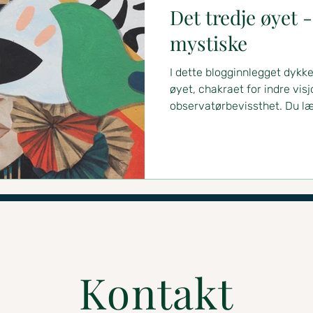
Det tredje øyet -
mystiske
I dette blogginnlegget dykker
øyet, chakraet for indre visj
observatørbevissthet. Du l
gjenkjenne og balansere det
refleksjonsøvelse som hjelp
illusjonen om separasjon. D
at du vil se livet med klarere
visdom
Kontakt